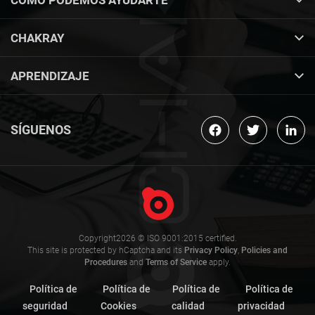
CHAKRAY
APRENDIZAJE
SÍGUENOS
Copyright2026 © ISO 9001:2015 certified.
This site is protected by hCaptcha and its
Privacy Policy
,
Policies and
Procedures
and
Terms of Service
apply.
Política de
Política de
Política de
Política de
seguridad
Cookies
calidad
privacidad