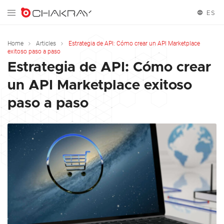
ES
English
Home
Articles
Estrategia de API: Cómo crear un API Marketplace
exitoso paso a paso
Español
Estrategia de API: Cómo crear
un API Marketplace exitoso
paso a paso