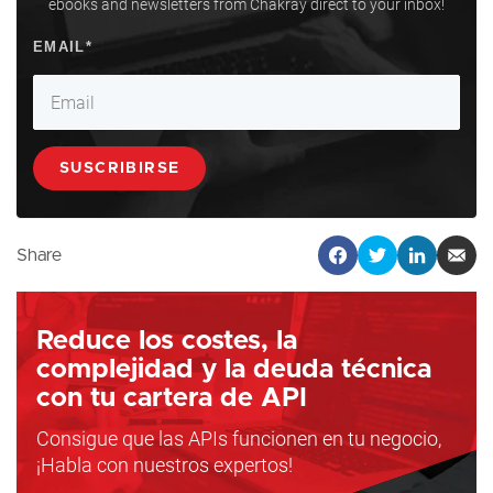
ebooks and newsletters from Chakray direct to your inbox!
Share
Reduce los costes, la
complejidad y la deuda técnica
con tu cartera de API
Consigue que las APIs funcionen en tu negocio,
¡Habla con nuestros expertos!