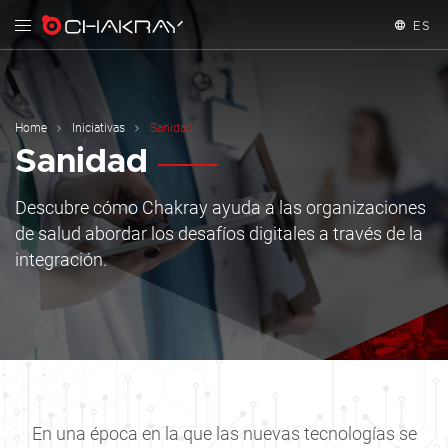
ES
English
Español
Home
Iniciativas
Sanidad
Sanidad
Français
Descubre cómo Chakray ayuda a las organizaciones
de salud abordar los desafíos digitales a través de la
integración.
En una época en la que las nuevas tecnologías se