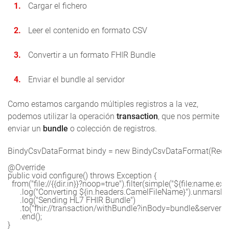
Cargar el fichero
Leer el contenido en formato CSV
Convertir a un formato FHIR Bundle
Enviar el bundle al servidor
Como estamos cargando múltiples registros a la vez,
podemos utilizar la operación
transaction
, que nos permite
enviar un
bundle
o colección de registros.
BindyCsvDataFormat bindy = new BindyCsvDataFormat(Record
@Override

public void configure() throws Exception {

  from("file://{{dir.in}}?noop=true").filter(simple("${file:name.ext}
      .log("Converting ${in.headers.CamelFileName}").unmarsha
      .log("Sending HL7 FHIR Bundle")

      .to("fhir://transaction/withBundle?inBody=bundle&serverU
      .end();

}