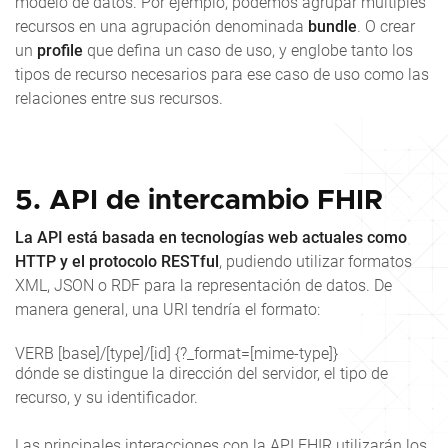
modelo de datos. Por ejemplo, podemos agrupar múltiples
recursos en una agrupación denominada
bundle
. O crear
un
profile
que defina un caso de uso, y englobe tanto los
tipos de recurso necesarios para ese caso de uso como las
relaciones entre sus recursos.
5. API de intercambio FHIR
La API está basada en tecnologías web actuales como
HTTP y el protocolo RESTful
, pudiendo utilizar formatos
XML, JSON o RDF para la representación de datos. De
manera general, una URI tendrí
a el formato:
VERB [base]/[type]/[id] {?_format=[mime-type]}
dónde se distingue la dirección del servidor, el tipo de
recurso, y su identificador.
Las principales interacciones con la API FHIR utilizarán los