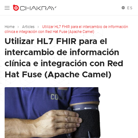
ES
English
Home
Articles
Utilizar HL7 FHIR para el intercambio de información
clínica e integración con Red Hat Fuse (Apache Camel)
Español
Utilizar HL7 FHIR para el
intercambio de información
Français
clínica e integración con Red
Hat Fuse (Apache Camel)