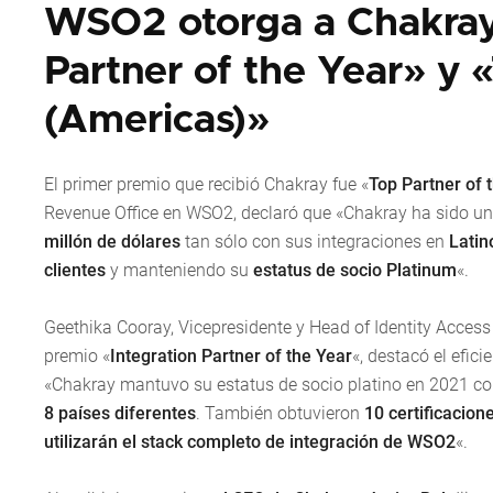
WSO2 otorga a Chakray 
Partner of the Year» y 
(Americas)»
El primer premio que recibió Chakray fue «
Top Partner of 
Revenue Office en WSO2, declaró que «Chakray ha sido u
millón de dólares
tan sólo con sus integraciones en
Latin
clientes
y manteniendo su
estatus de socio Platinum
«.
Geethika Cooray, Vicepresidente y Head of Identity Acce
premio «
Integration Partner of the Year
«, destacó el efic
«Chakray mantuvo su estatus de socio platino en 2021 c
8 países diferentes
. También obtuvieron
10 certificacion
utilizarán el stack completo de integración de WSO2
«.