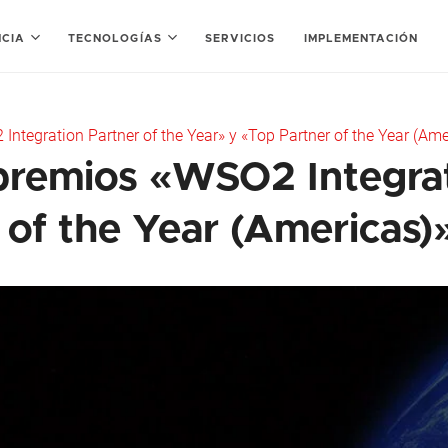
NCIA
TECNOLOGÍAS
SERVICIOS
IMPLEMENTACIÓN
ntegration Partner of the Year» y «Top Partner of the Year (Ame
premios «WSO2 Integrat
 of the Year (Americas)