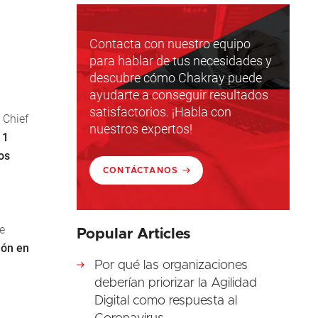
Contacta con nuestro equipo
para hablar de tus necesidades y
descubre cómo Chakray puede
ayudarte a conseguir resultados
satisfactorios. ¡Habla con
 Chief
nuestros expertos!
e
1
os
CONTÁCTANOS
e
Popular Articles
ión en
Por qué las organizaciones
deberían priorizar la Agilidad
Digital como respuesta al