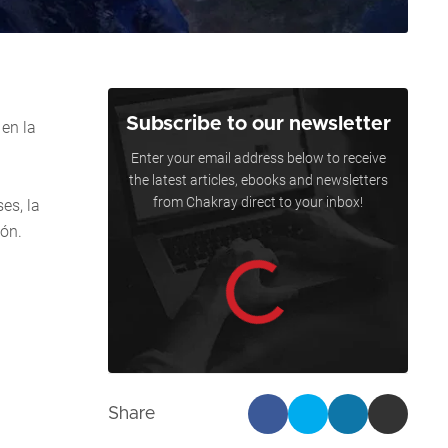
Subscribe to our newsletter
en la
Enter your email address below to receive
the latest articles, ebooks and newsletters
from Chakray direct to your inbox!
es, la
ión.
Share