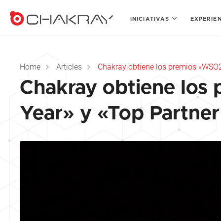
INICIATIVAS
EXPERIE
Home
Articles
Chakray obtiene los premios «WSO2 I
Chakray obtiene los 
Year» y «Top Partner