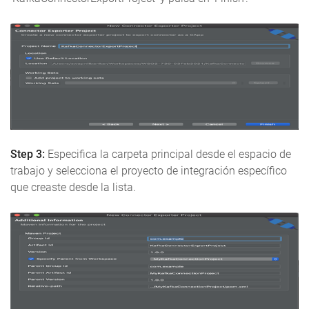
Step 3:
Especifica la carpeta principal desde el espacio de
trabajo y selecciona el proyecto de integración específico
que creaste desde la lista.