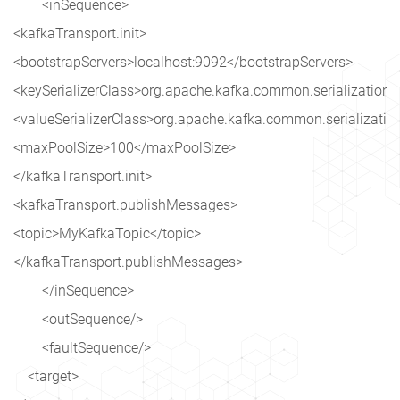
        <inSequence>

<kafkaTransport.init>

<bootstrapServers>localhost:9092</bootstrapServers>

<keySerializerClass>org.apache.kafka.common.serialization.Str
<valueSerializerClass>org.apache.kafka.common.serialization.S
<maxPoolSize>100</maxPoolSize>

</kafkaTransport.init>

<kafkaTransport.publishMessages>

<topic>MyKafkaTopic</topic>

</kafkaTransport.publishMessages>

        </inSequence>

        <outSequence/>

        <faultSequence/>

    <target>
