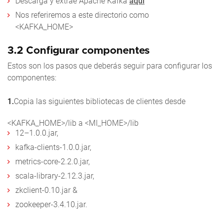
Descarga y extrae Apache Kafka
aquí
Nos referiremos a este directorio como
<KAFKA_HOME>
3.2 Configurar componentes
Estos son los pasos que deberás seguir para configurar los
componentes:
1.
Copia las siguientes bibliotecas de clientes desde
<KAFKA_HOME>/lib a <MI_HOME>/lib
12–1.0.0.jar,
kafka-clients-1.0.0.jar,
metrics-core-2.2.0.jar,
scala-library-2.12.3.jar,
zkclient-0.10.jar &
zookeeper-3.4.10.jar.