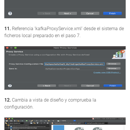
11.
Referencia ‘kafkaProxyService.xml’ desde el sistema de
ficheros local preparado en el paso 7.
12.
Cambia a vista de diseño y comprueba la
configuración.