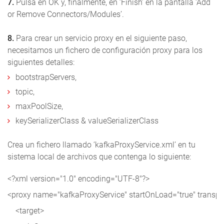
7.
Pulsa en OK y, finalmente, en ‘Finish’ en la pantalla ‘Add
or Remove Connectors/Modules’.
8.
Para crear un servicio proxy en el siguiente paso,
necesitamos un fichero de configuración proxy para los
siguientes detalles:
bootstrapServers,
topic,
maxPoolSize,
keySerializerClass & valueSerializerClass
Crea un fichero llamado ‘kafkaProxyService.xml’ en tu
sistema local de archivos que contenga lo siguiente:
<?xml version="1.0" encoding="UTF-8"?>

<proxy name="kafkaProxyService" startOnLoad="true" transpor
    <target>
