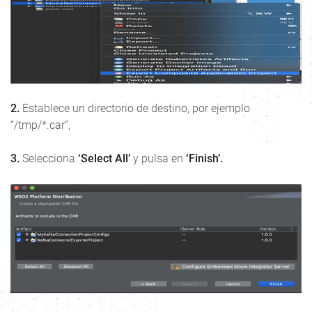
2.
Establece un directorio de destino, por ejemplo
“/tmp/*.car”,
3.
Selecciona
‘Select All’
y pulsa en
‘Finish’.