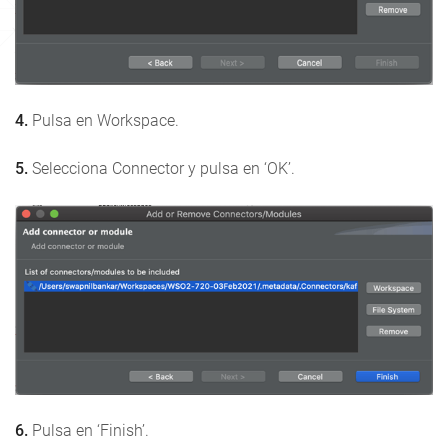
4.
Pulsa en Workspace.
5.
Selecciona Connector y pulsa en ‘OK’.
6.
Pulsa en ‘Finish’.