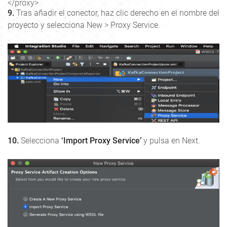
9.
Tras añadir el conector, haz clic derecho en el nombre del
proyecto y selecciona New > Proxy Service.
10.
Selecciona
‘Import Proxy Service’
y pulsa en Next.