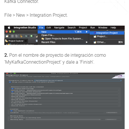
Kafka Connector.
File > New > Integration Project.
2.
Pon el nombre de proyecto de integración como
‘MyKafkaConnectionProject’ y dale a ‘Finish’.