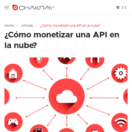
ES
English
Home
Articles
¿Cómo monetizar una API en la nube?
¿Cómo monetizar una API en
Español
la nube?