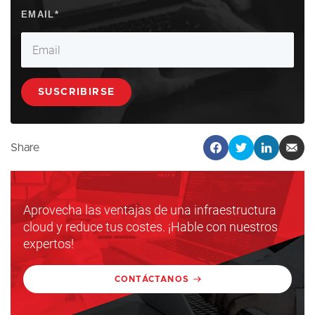
Share
Aprovecha las ventajas de una infraestructura
cloud y reduce tus costes. ¡Hable con nuestros
expertos!
CONTÁCTANOS