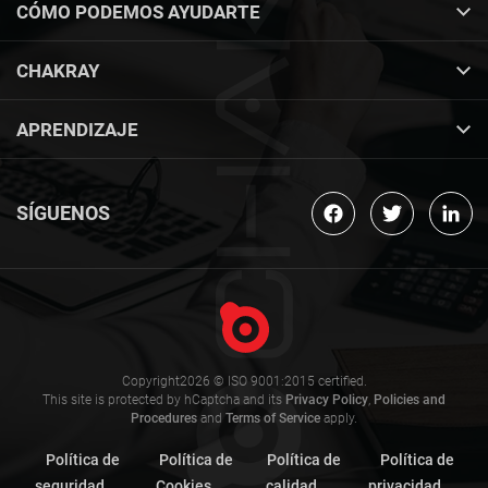
CÓMO PODEMOS AYUDARTE
CHAKRAY
APRENDIZAJE
SÍGUENOS
Copyright2026 © ISO 9001:2015 certified.
This site is protected by hCaptcha and its
Privacy Policy
,
Policies and
Procedures
and
Terms of Service
apply.
Política de
Política de
Política de
Política de
seguridad
Cookies
calidad
privacidad