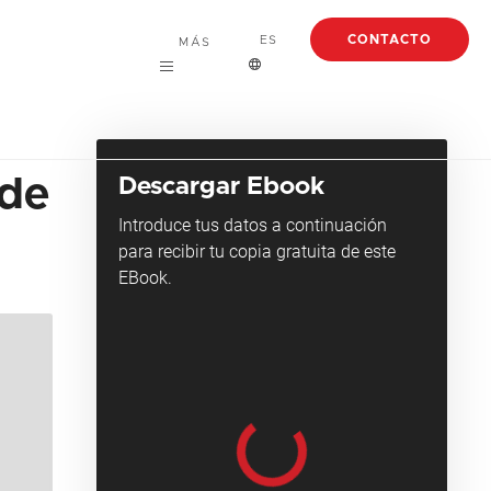
CONTACTO
ES
MÁS
Empleo
English
Acerca de
Español
 de
Descargar Ebook
Casos de Éxito
Français
Introduce tus datos a continuación
para recibir tu copia gratuita de este
Blog
EBook.
Ebooks
Webinars