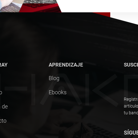
RAY
APRENDIZAJE
SUSC
Blog
o
Ebooks
Regístr
 de
artícul
tu band
cto
SÍGU