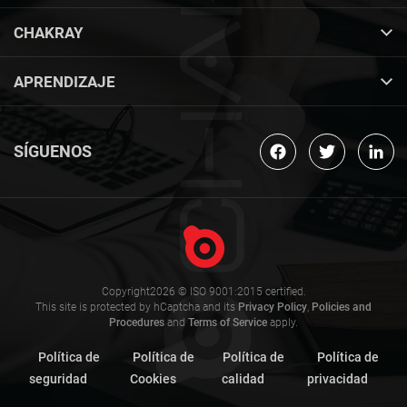
CHAKRAY
APRENDIZAJE
SÍGUENOS
Copyright2026 © ISO 9001:2015 certified.
This site is protected by hCaptcha and its
Privacy Policy
,
Policies and
Procedures
and
Terms of Service
apply.
Política de
Política de
Política de
Política de
seguridad
Cookies
calidad
privacidad