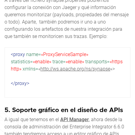
A través del fichero synapse.properties podremos
configurar la conexión con Jaeger y qué información
queremos monitorizar (payloads, propiedades del mensaje
o todo). Aparte, también podremos ir uno a uno
configurando los artefactos de nuestra integración para
que también se monitoricen sus trazas. Ejemplo:
<proxy
name
=
«ProxyServiceSample»
statistics
=
«enable»
trace
=
«enable»
transports
=
«https
http»
xmlns
=
«
http://ws.apache.org/ns/synapse
«
>
</proxy>
5. Soporte gráfico en el diseño de APIs
A igual que tenemos en el
API Manager
, ahora desde la
consola de administración del Enterprise Integrator 6.6.0
también tendremos acceso a un editor gráfico de APIs.