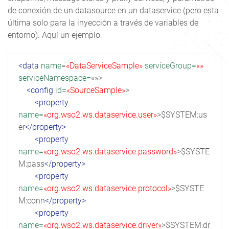
de conexión de un datasource en un dataservice (pero esta
última solo para la inyección a través de variables de
entorno). Aquí un ejemplo:
<data
name
=
«DataServiceSample»
serviceGroup
=
«»
serviceNamespace
=
«»
>
<config
id
=
«SourceSample»
>
<property
name
=
«org.wso2.ws.dataservice.user»
>
$SYSTEM:us
er
</property>
<property
name
=
«org.wso2.ws.dataservice.password»
>
$SYSTE
M:pass
</property>
<property
name
=
«org.wso2.ws.dataservice.protocol»
>
$SYSTE
M:conn
</property>
<property
name
=
«org.wso2.ws.dataservice.driver»
>
$SYSTEM:dr