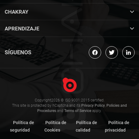
CHAKRAY
APRENDIZAJE
SÍGUENOS
Copyright2026 © ISO 9001:2015 certified.
This site is protected by hCaptcha and its
Privacy Policy
,
Policies and
Procedures
and
Terms of Service
apply.
Política de
Política de
Política de
Política de
seguridad
Cookies
calidad
privacidad