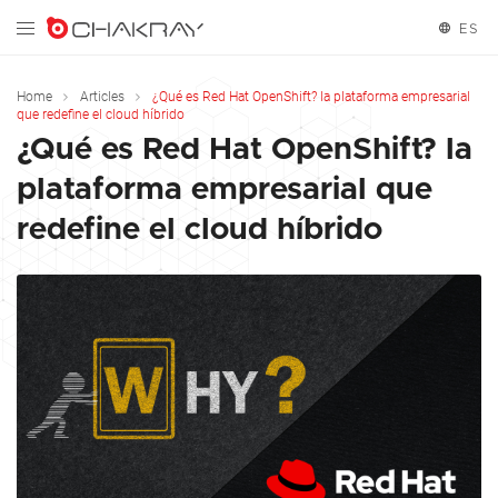
ES
English
Home
Articles
¿Qué es Red Hat OpenShift? la plataforma empresarial
que redefine el cloud híbrido
Español
¿Qué es Red Hat OpenShift? la
plataforma empresarial que
redefine el cloud híbrido