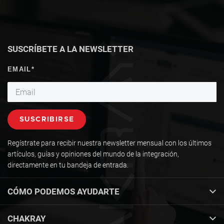
/home/yjotjtrw/public_html/wp-content/themes/chakray-
2021/template-parts/quiz-banner/popup.php
on line
9
SUSCRÍBETE A LA NEWSLETTER
Regístrate para recibir nuestra newsletter mensual con los últimos
artículos, guías y opiniones del mundo de la integración,
directamente en tu bandeja de entrada.
CÓMO PODEMOS AYUDARTE
CHAKRAY