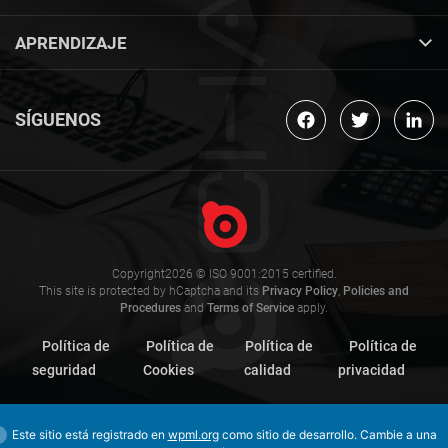
APRENDIZAJE
SÍGUENOS
Copyright2026 © ISO 9001:2015 certified.
This site is protected by hCaptcha and its
Privacy Policy
,
Policies and
Procedures
and
Terms of Service
apply.
Política de
Política de
Política de
Política de
seguridad
Cookies
calidad
privacidad
Este sitio está registrado en
wpml.org
como sitio de desarrollo. Cambie a una