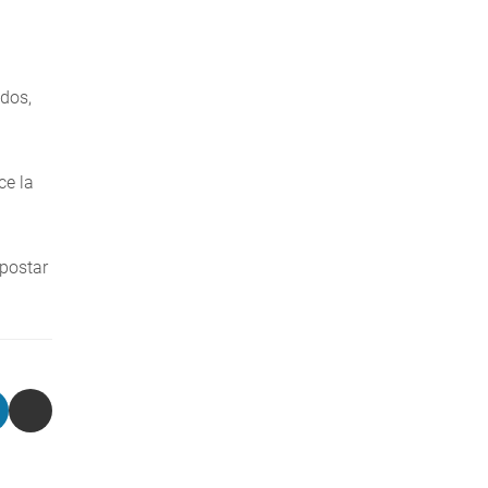
ndos,
ce la
Apostar