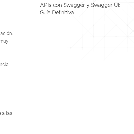
APIs con Swagger y Swagger UI:
Guía Definitiva
mación.
 muy
encia
.
 a las