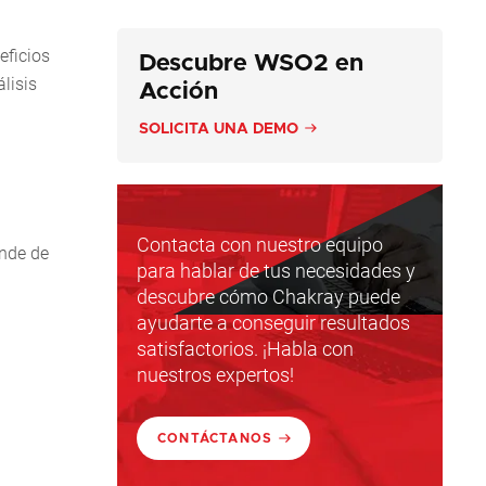
eficios
Descubre WSO2 en
lisis
Acción
SOLICITA UNA DEMO
Contacta con nuestro equipo
ende de
para hablar de tus necesidades y
descubre cómo Chakray puede
ayudarte a conseguir resultados
satisfactorios. ¡Habla con
nuestros expertos!
CONTÁCTANOS