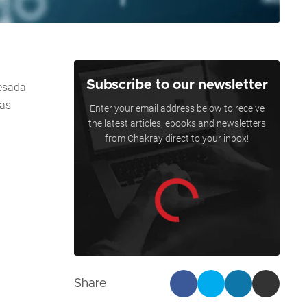
Subscribe to our newsletter
cesada
vas
Enter your email address below to receive
the latest articles, ebooks and newsletters
from Chakray direct to your inbox!
Share