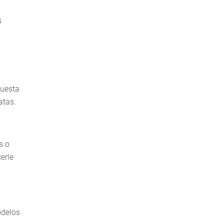
s
puesta
atas.
s o
erle
odelos