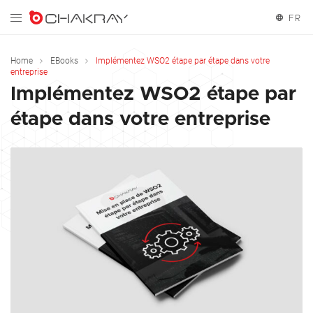
FR
English
Home
EBooks
Implémentez WSO2 étape par étape dans votre
entreprise
Español
Implémentez WSO2 étape par
étape dans votre entreprise
Français