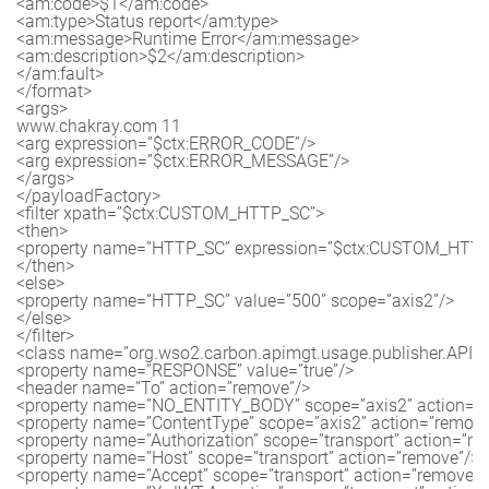
<am:code>$1</am:code>

<am:type>Status report</am:type>

<am:message>Runtime Error</am:message>

<am:description>$2</am:description>

</am:fault>

</format>

<args>

www.chakray.com 11

<arg expression=”$ctx:ERROR_CODE”/>

<arg expression=”$ctx:ERROR_MESSAGE”/>

</args>

</payloadFactory>

<filter xpath=”$ctx:CUSTOM_HTTP_SC”>

<then>

<property name=”HTTP_SC” expression=”$ctx:CUSTOM_HTTP_
</then>

<else>

<property name=”HTTP_SC” value=”500” scope=”axis2”/>

</else>

</filter>

<class name=”org.wso2.carbon.apimgt.usage.publisher.APIMg
<property name=”RESPONSE” value=”true”/>

<header name=”To” action=”remove”/>

<property name=”NO_ENTITY_BODY” scope=”axis2” action=”r
<property name=”ContentType” scope=”axis2” action=”remove”
<property name=”Authorization” scope=”transport” action=”re
<property name=”Host” scope=”transport” action=”remove”/>

<property name=”Accept” scope=”transport” action=”remove”/>