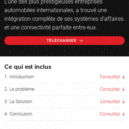
L’une des plus prestigieuses entreprises
automobiles internationales, a trouvé une
intégration complète de ses systèmes d’affaires
et une connectivité parfaite entre eux.
TÉLÉCHARGER
Ce qui est inclus
Introduction
Consultez
Le problème
Consultez
La Solution
Consultez
Conclusion
Consultez