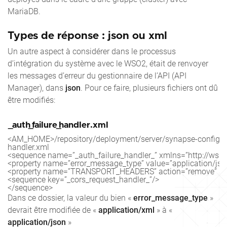
MariaDB.
Types de réponse : json ou xml
Un autre aspect à considérer dans le processus
d’intégration du système avec le WSO2, était de renvoyer
les messages d’erreur du gestionnaire de l’API (API
Manager), dans
json
. Pour ce faire, plusieurs fichiers ont dû
être modifiés:
_auth_failure_handler.xml
<AM_HOME>/repository/deployment/server/synapse-configs/de
handler.xml

<sequence name=”_auth_failure_handler_” xmlns=”http://ws.a
<property name=”error_message_type” value=”application/json
<property name=”TRANSPORT_HEADERS” action=”remove” sco
<sequence key=”_cors_request_handler_”/>

Dans ce dossier, la valeur du bien «
error_message_type
»
devrait être modifiée de «
application/xml
» à «
application/json
»