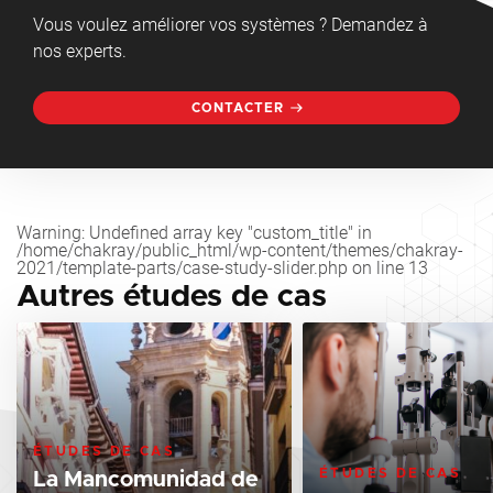
Vous voulez améliorer vos systèmes ? Demandez à
nos experts.
CONTACTER
Warning
: Undefined array key "custom_title" in
/home/chakray/public_html/wp-content/themes/chakray-
2021/template-parts/case-study-slider.php
on line
13
Autres études de cas
ÉTUDES DE CAS
ÉTUDES DE CAS
La Mancomunidad de