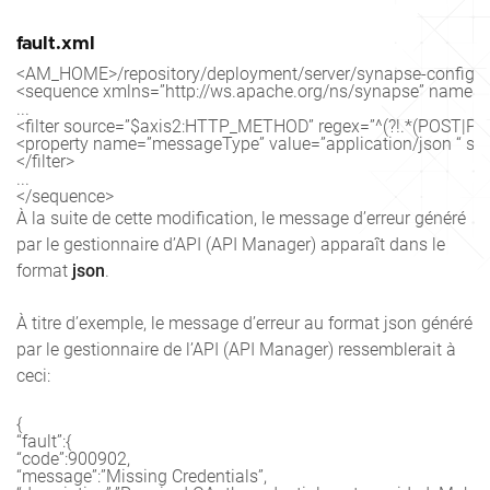
fault.xml
<AM_HOME>/repository/deployment/server/synapse-configs/d
<sequence xmlns=”http://ws.apache.org/ns/synapse” name=”fa
...

<filter source=”$axis2:HTTP_METHOD” regex=”^(?!.*(POST|PUT
<property name=”messageType” value=”application/json “ sco
</filter>

...

</sequence>
À la suite de cette modification, le message d’erreur généré
par le gestionnaire d’API (API Manager) apparaît dans le
format
json
.
À titre d’exemple, le message d’erreur au format json généré
par le gestionnaire de l’API (API Manager) ressemblerait à
ceci:
{

“fault”:{

“code”:900902,

“message”:”Missing Credentials”,
