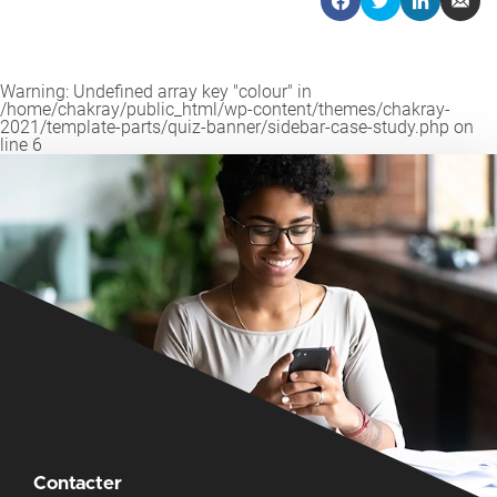
Warning
: Undefined array key "colour" in
/home/chakray/public_html/wp-content/themes/chakray-
2021/template-parts/quiz-banner/sidebar-case-study.php
on
line
6
Contacter