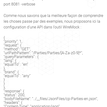
port 8081 -verbose
Comme nous savons que la meilleure façon de comprendre
les choses passe par des exemples, nous proposons ici la
configuration d’une API dans l’outil WireMock :
{

“priority”: 1,

“request”: {

“method”: “GET”,

“urlPathPattern”: “/Parties/Parties/[A-Za-z0-9]*”,

“queryParameters” : {

“lang”: {

“equalTo” : “en”

},

“brand”: {

“equalTo” : “any”

}

}

},

“response”: {

“status”: 200,

“bodyFileName”: “../__files/JsonFiles/cp-Parties-en.json”,

“headers”: {

“Content-Type”: “application/json”,
