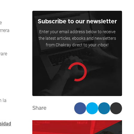
Subscribe to our newsletter
e
rrera
Enter your email address below to receive
the latest articles, ebooks and newsletters
from Chakray direct to your inbox!
ware
 la
Share
sidad