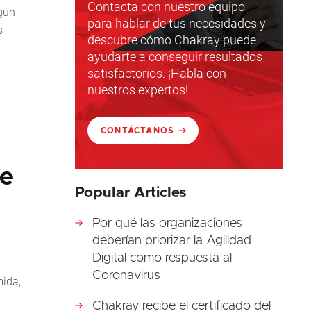
Contacta con nuestro equipo
egún
para hablar de tus necesidades y
s
descubre cómo Chakray puede
ayudarte a conseguir resultados
satisfactorios. ¡Habla con
nuestros expertos!
CONTÁCTANOS
de
Popular Articles
Por qué las organizaciones
deberían priorizar la Agilidad
Digital como respuesta al
Coronavirus
mida,
Chakray recibe el certificado del