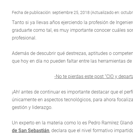
Fecha de publicación: septiembre 25, 2018 (Actualizado en: octubr
Tanto si ya llevas años ejerciendo la profesión de Ingenie
graduarte como tal, es muy importante conocer cuáles so
profesional.
Además de descubrir qué destrezas, aptitudes o competen
que hoy en día no pueden faltar entre las herramientas de 
-No te pierdas este post “CIO y depar
¡Ah! antes de continuar es importante destacar que el perf
únicamente en aspectos tecnológicos, para ahora focaliz
gestión y liderazgo.
Un experto en la materia como lo es Pedro Ramírez Glande
de San Sebastián
, declara que el nivel formativo impartid