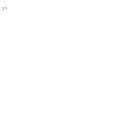
o de
u