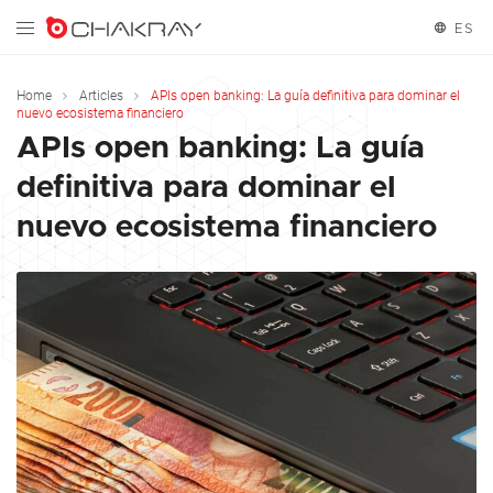
ES
English
Home
Articles
APIs open banking: La guía definitiva para dominar el
nuevo ecosistema financiero
Español
APIs open banking: La guía
definitiva para dominar el
nuevo ecosistema financiero