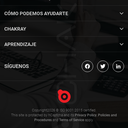
CÓMO PODEMOS AYUDARTE
CHAKRAY
APRENDIZAJE
SÍGUENOS
Copyright2026 © ISO 9001:2015 certified.
This site is protected by hCaptcha and its
Privacy Policy
,
Policies and
Procedures
and
Terms of Service
apply.